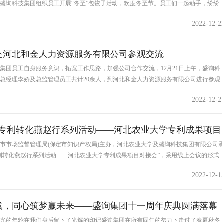
午，盛询科技集团组织员工开展“冬至”包饺子活动，欢度冬至节。员工们一起动手，纷纷
2022-12-2
赴河北和金人力资源服务有限公司参观交流
集团员工自身服务意识，拓宽工作思路，加强公司合作交流，12月21日上午，盛询科
总经理李娇及总监管理员工共计20余人，到河北和金人力资源服务有限公司进行参观
2022-12-2
2年专利转化燕赵行系列活动——河北农业大学专利成果项目
办
保定市市场监督管理局(保定市知识产权局)主办，河北农业大学及盛询科技集团有限公司
年专利转化燕赵行系列活动——河北农业大学专利成果项目对接会”，采用线上会议的形式
2022-12-1
载，同心筑梦赢未来——盛询集团十一周年庆典圆满落幕
光的年轮在我们身后留下了光辉的印记盛询集团在所有同仁的努力下走过了春夏秋冬