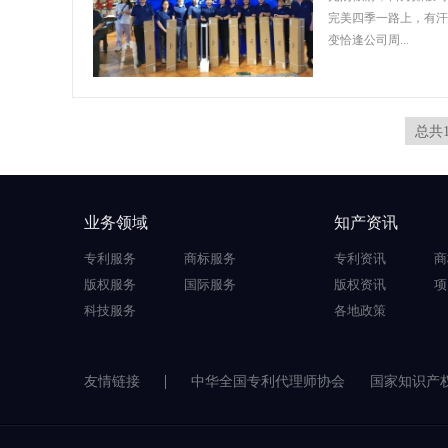
完美四季一路上，有汗
变恰逢公司周...
总共1
业务领域
知产资讯
专利服务
商标服务
专利资讯
商
版权服务
国际服务
版权资讯
项
科技服务
各地政策
友情链接
中华全国专利代理师协会
国家知识产