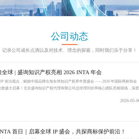
公司动态
记录公司成长点滴以及对技术、理念的探索，同时我们乐于分享！
球 | 盛询知识产权亮相 2026 INTA 年会
全球 IP 前沿观点，赋能中国品牌出海全球知识产权界年度盛会 ——2026 年国际商标协会
国伦敦盛大启幕！北京盛询知识产权代理有限公司总经理刘欣率核心团队亮相现场，深度
2026-05-0
INTA 首日｜启幕全球 IP 盛会，共探商标保护前沿！