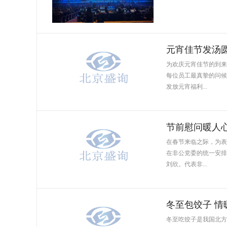
元宵佳节发汤圆
为欢庆元宵佳节的到来
每位员工最真挚的问候
发放元宵福利...
节前慰问暖人心
在春节来临之际，为表
在非公党委的统一安排
刘欣。代表非...
冬至包饺子 情
冬至吃饺子是我国北方