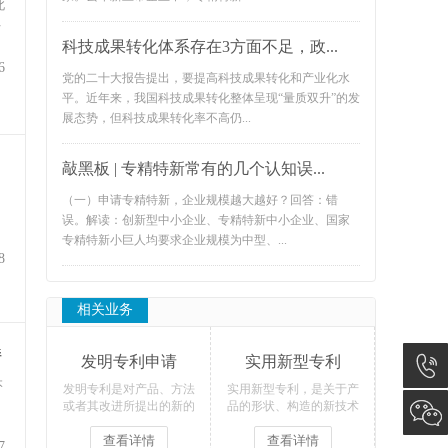
北
行
科技成果转化体系存在3方面不足，政...
6
党的二十大报告提出，要提高科技成果转化和产业化水
平。近年来，我国科技成果转化整体呈现“量质双升”的发
展态势，但科技成果转化率不高仍...
敲黑板 | 专精特新常有的几个认知误...
（一）申请专精特新，企业规模越大越好？回答：错
误。解读：创新型中小企业、专精特新中小企业、国家
专精特新小巨人均要求企业规模为中型、...
8
相关业务
持
发明专利申请
实用新型专利
本
发明专利是对产品、方法
实用新型专利，是关于产
或者其改进所提出的新的
品的形状、构造的新技术
13001
技术方案
方案
查看详情
查看详情
7