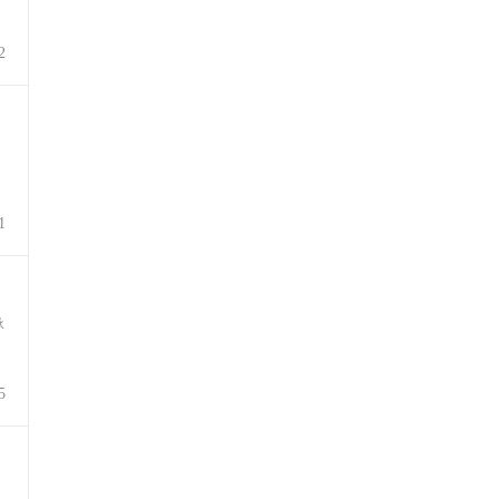
2
1
承
5