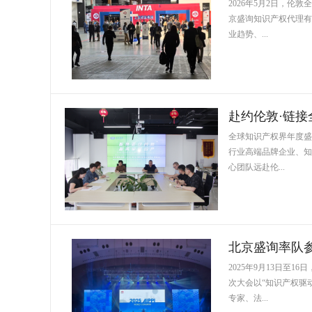
2026年5月2日，伦
京盛询知识产权代理有
业趋势、...
赴约伦敦·链接全
会——深耕知
全球知识产权界年度盛会
行业高端品牌企业、知
心团队远赴伦...
北京盛询率队参加
续发展新路径
2025年9月13日至
次大会以“知识产权驱
专家、法...